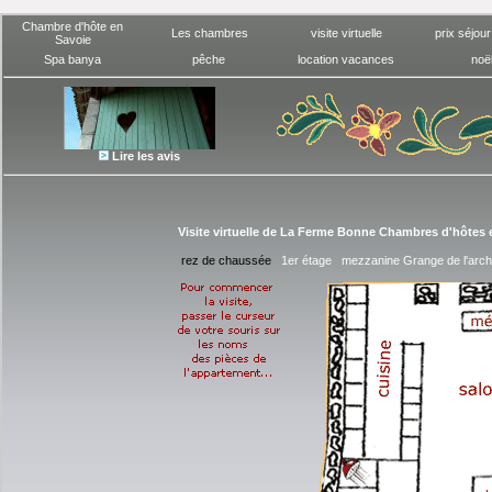
Chambre d'hôte en
Les chambres
visite virtuelle
prix séjou
Savoie
Spa banya
pêche
location vacances
noë
Lire les avis
Visite virtuelle de La Ferme Bonne Chambres d'hôtes 
rez de chaussée
1er étage
mezzanine
Grange de l'arc