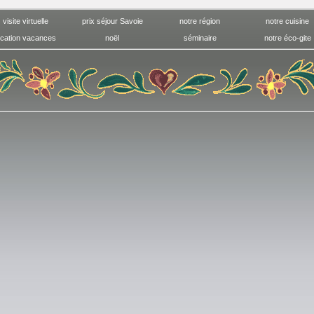
visite virtuelle
prix séjour Savoie
notre région
notre cuisine
ocation vacances
noël
séminaire
notre éco-gite