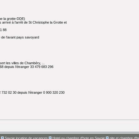
he la grotte-DDE)
rrivé à l’arrêt de St Christophe la Grotte et
11 88
re de l’avant pays savoyard
ert les villes de Chambéry, ...
68 depuis l’étranger 33 479 683 296
22 732 02 30 depuis l’étranger 0 900 320 230
Savoie location de vacances
Hotel ou chambre d'hote en Savoie
gite et chambre d'h