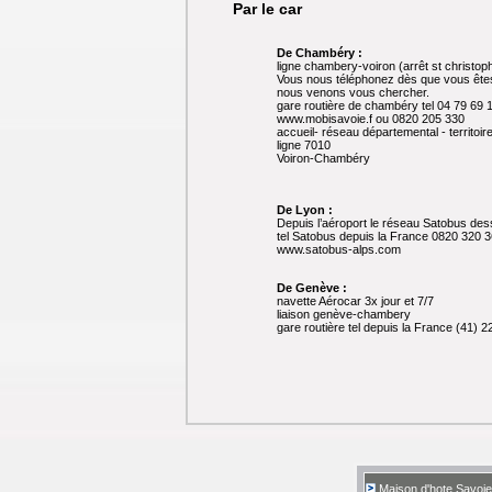
Par le car
De Chambéry :
ligne chambery-voiron (arrêt st christop
Vous nous téléphonez dès que vous êtes a
nous venons vous chercher.
gare routière de chambéry tel 04 79 69 
www.mobisavoie.f ou 0820 205 330
accueil- réseau départemental - territoi
ligne 7010
Voiron-Chambéry
De Lyon :
Depuis l’aéroport le réseau Satobus dess
tel Satobus depuis la France 0820 320 3
www.satobus-alps.com
De Genève :
navette Aérocar 3x jour et 7/7
liaison genève-chambery
gare routière tel depuis la France (41) 
Maison d'hote Savoie