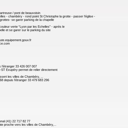
artreuse / pont de beauvoisin
les - chambéry - rond point St Christophe la grotte - passer l’église -
grottes- se garer parking de la chapelle
ouleur verte “Lyon par les Echelles” - après le
lle et se garer sur le parking du site
fute.equipement.gouv.fr
nce.com
s l’étranger 33 426 007 007
n-ST Exupéry permet de relier directement
sert les villes de Chambéry, ...
68 depuis l’étranger 33 479 683 296
ional (41) 22 717 82 77
oute proche vers les villes de Chambéry,...