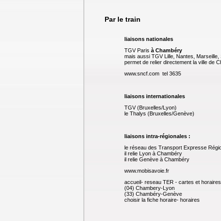
Par le train
liaisons nationales
TGV Paris
à Chambéry
mais aussi TGV Lille, Nantes, Marseille
permet de relier directement la ville de
www.sncf.com tel 3635
liaisons internationales
TGV (Bruxelles/Lyon)
le Thalys (Bruxelles/Genève)
liaisons intra-régionales :
le réseau des Transport Expresse Régi
il relie Lyon à Chambéry
il relie Genève à Chambéry
www.mobisavoie.fr
accueil- reseau TER - cartes et horaires 
(04) Chambery-Lyon
(33) Chambéry-Genève
choisir la fiche horaire- horaires