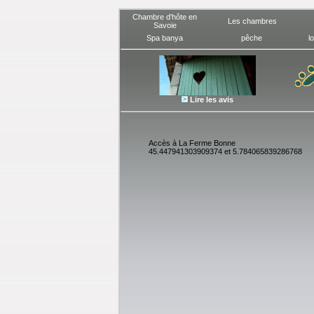
Chambre d'hôte en
Les chambres
Savoie
Spa banya
pêche
l
Lire les avis
Accès à La Ferme Bonne
45.447941303909374 et 5.784065839286768