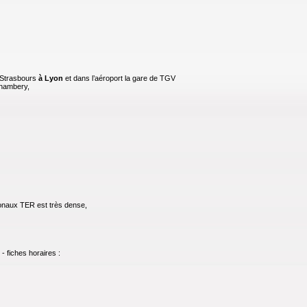
, Strasbours
à Lyon
et dans l’aéroport la gare de TGV
 Chambery,
onaux TER est très dense,
- fiches horaires :