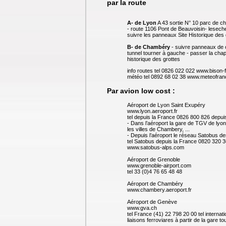
par la route
A- de Lyon
A 43 sortie N° 10 parc de ch
- route 1106 Pont de Beauvoisin- lesechel
suivre les panneaux Site Historique des 
B- de Chambéry
- suivre panneaux de c
tunnel tourner à gauche - passer la chape
historique des grottes
info routes tel 0826 022 022 www.bison-
météo tel 0892 68 02 38 www.meteofra
Par avion low cost :
Aéroport de Lyon Saint Exupéry
www.lyon.aeroport.fr
tel depuis la France 0826 800 826 depui
- Dans l’aéroport la gare de TGV de lyo
les villes de Chambery, ...
- Depuis l’aéroport le réseau Satobus des
tel Satobus depuis la France 0820 320 3
www.satobus-alps.com
Aéroport de Grenoble
www.grenoble-airport.com
tel 33 (0)4 76 65 48 48
Aéroport de Chambéry
www.chambery.aeroport.fr
Aéroport de Genève
www.gva.ch
tel France (41) 22 798 20 00 tel internat
liaisons ferroviares à partir de la gare t